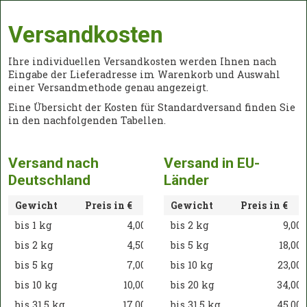
Versandkosten
Ihre individuellen Versandkosten werden Ihnen nach
Eingabe der Lieferadresse im Warenkorb und Auswahl
einer Versandmethode genau angezeigt.
Eine Übersicht der Kosten für Standardversand finden Sie
in den nachfolgenden Tabellen.
Versand nach
Versand in EU-
Deutschland
Länder
Gewicht
Preis in €
Gewicht
Preis in €
bis 1 kg
4,00
bis 2 kg
9,00
bis 2 kg
4,50
bis 5 kg
18,00
bis 5 kg
7,00
bis 10 kg
23,00
bis 10 kg
10,00
bis 20 kg
34,00
bis 31,5 kg
17,00
bis 31,5 kg
45,00